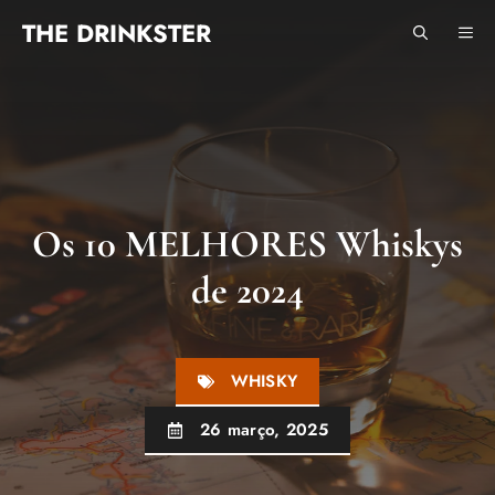
Pular
THE DRINKSTER
ME
para
o
conteúdo
Os 10 MELHORES Whiskys
de 2024
WHISKY
26 março, 2025