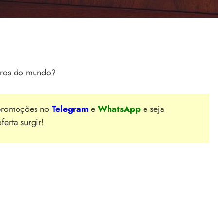
caros do mundo?
 promoções no
Telegram
e
WhatsApp
e seja
erta surgir!