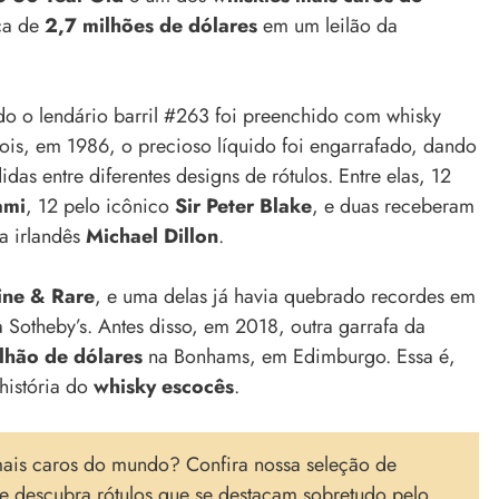
ca de
2,7 milhões de dólares
em um leilão da
o o lendário barril #263 foi preenchido com whisky
ois, em 1986, o precioso líquido foi engarrafado, dando
didas entre diferentes designs de rótulos. Entre elas, 12
ami
, 12 pelo icônico
Sir Peter Blake
, e duas receberam
ta irlandês
Michael Dillon
.
ine & Rare
, e uma delas já havia quebrado recordes em
a Sotheby’s. Antes disso, em 2018, outra garrafa da
ilhão de dólares
na Bonhams, em Edimburgo. Essa é,
história do
whisky escocês
.
ais caros do mundo? Confira nossa seleção de
e descubra rótulos que se destacam sobretudo pelo