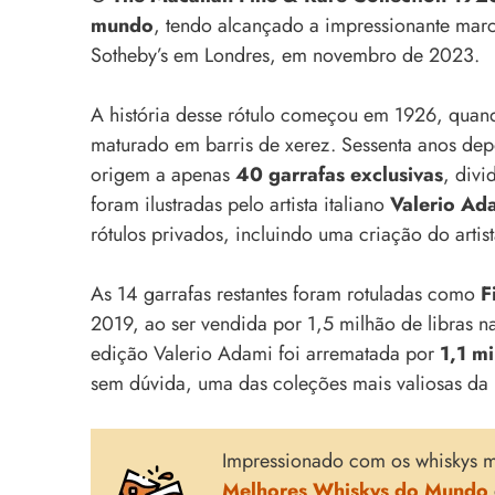
mundo
, tendo alcançado a impressionante mar
Sotheby’s em Londres, em novembro de 2023.
A história desse rótulo começou em 1926, quand
maturado em barris de xerez. Sessenta anos dep
origem a apenas
40 garrafas exclusivas
, divi
foram ilustradas pelo artista italiano
Valerio Ad
rótulos privados, incluindo uma criação do artis
As 14 garrafas restantes foram rotuladas como
F
2019, ao ser vendida por 1,5 milhão de libras n
edição Valerio Adami foi arrematada por
1,1 m
sem dúvida, uma das coleções mais valiosas da 
Impressionado com os whiskys m
Melhores Whiskys do Mundo