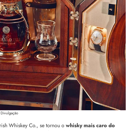
Divulgação
Irish Whiskey Co., se tornou o
whisky mais caro do